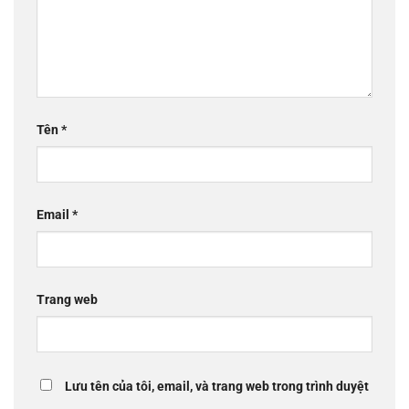
Tên
*
Email
*
Trang web
Lưu tên của tôi, email, và trang web trong trình duyệt