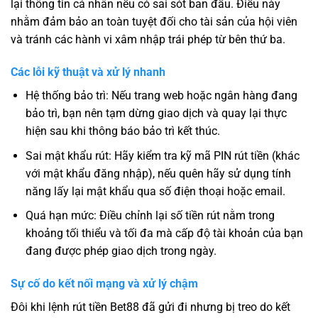
lại thông tin cá nhân nếu có sai sót ban đầu. Điều này
nhằm đảm bảo an toàn tuyệt đối cho tài sản của hội viên
và tránh các hành vi xâm nhập trái phép từ bên thứ ba.
Các lỗi kỹ thuật và xử lý nhanh
Hệ thống bảo trì: Nếu trang web hoặc ngân hàng đang
bảo trì, bạn nên tạm dừng giao dịch và quay lại thực
hiện sau khi thông báo bảo trì kết thúc.
Sai mật khẩu rút: Hãy kiểm tra kỹ mã PIN rút tiền (khác
với mật khẩu đăng nhập), nếu quên hãy sử dụng tính
năng lấy lại mật khẩu qua số điện thoại hoặc email.
Quá hạn mức: Điều chỉnh lại số tiền rút nằm trong
khoảng tối thiểu và tối đa mà cấp độ tài khoản của bạn
đang được phép giao dịch trong ngày.
Sự cố do kết nối mạng và xử lý chậm
Đôi khi lệnh rút tiền Bet88 đã gửi đi nhưng bị treo do kết