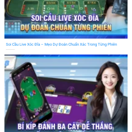
Soi Cầu Live Xóc Đĩa – Mẹo Dự Đoán Chuẩn Xác Trong Từng Phiên