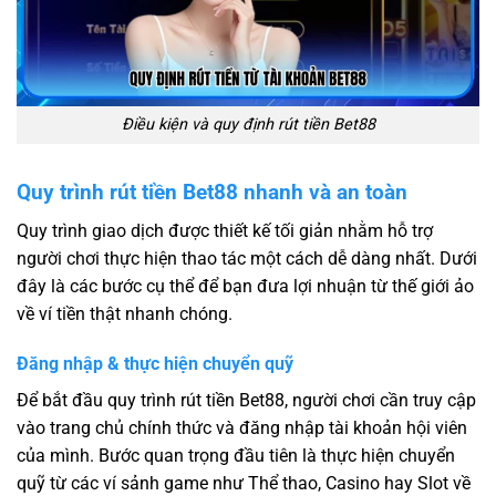
Điều kiện và quy định rút tiền Bet88
Quy trình rút tiền Bet88 nhanh và an toàn
Quy trình giao dịch được thiết kế tối giản nhằm hỗ trợ
người chơi thực hiện thao tác một cách dễ dàng nhất. Dưới
đây là các bước cụ thể để bạn đưa lợi nhuận từ thế giới ảo
về ví tiền thật nhanh chóng.
Đăng nhập & thực hiện chuyển quỹ
Để bắt đầu quy trình rút tiền Bet88, người chơi cần truy cập
vào trang chủ chính thức và đăng nhập tài khoản hội viên
của mình. Bước quan trọng đầu tiên là thực hiện chuyển
quỹ từ các ví sảnh game như Thể thao, Casino hay Slot về