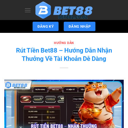
Chuyển
đến
nội
dung
ĐĂNG KÝ
ĐĂNG NHẬP
HƯỚNG DẪN
Rút Tiền Bet88 – Hướng Dẫn Nhận
Thưởng Về Tài Khoản Dễ Dàng