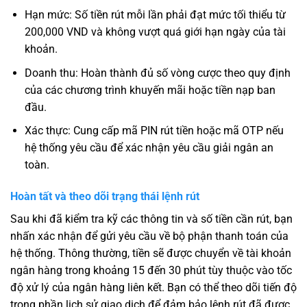
Hạn mức: Số tiền rút mỗi lần phải đạt mức tối thiểu từ
200,000 VND và không vượt quá giới hạn ngày của tài
khoản.
Doanh thu: Hoàn thành đủ số vòng cược theo quy định
của các chương trình khuyến mãi hoặc tiền nạp ban
đầu.
Xác thực: Cung cấp mã PIN rút tiền hoặc mã OTP nếu
hệ thống yêu cầu để xác nhận yêu cầu giải ngân an
toàn.
Hoàn tất và theo dõi trạng thái lệnh rút
Sau khi đã kiểm tra kỹ các thông tin và số tiền cần rút, bạn
nhấn xác nhận để gửi yêu cầu về bộ phận thanh toán của
hệ thống. Thông thường, tiền sẽ được chuyển về tài khoản
ngân hàng trong khoảng 15 đến 30 phút tùy thuộc vào tốc
độ xử lý của ngân hàng liên kết. Bạn có thể theo dõi tiến độ
trong phần lịch sử giao dịch để đảm bảo lệnh rút đã được