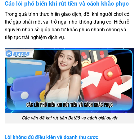
Các lỗi phổ biến khi rút tiền và cách khắc phục
Trong quá trình thực hiện giao dịch, đôi khi người chơi có
thể gặp phải một vài trở ngại nhỏ không đáng có. Hiểu rõ
nguyên nhân sẽ giúp bạn tự khắc phục nhanh chóng và
tiếp tục trải nghiệm dịch vụ.
Các vấn đề khi rút tiền Bet88 và cách giải quyết
Lỗi không đủ điều kiện về doanh thu cược