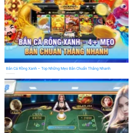
Bắn Cá Rồng Xanh – Top Những Mẹo Bắn Chuẩn Thắng Nhanh