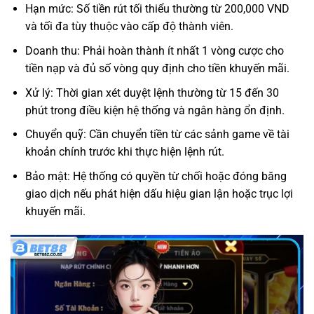
Hạn mức: Số tiền rút tối thiểu thường từ 200,000 VND
và tối đa tùy thuộc vào cấp độ thành viên.
Doanh thu: Phải hoàn thành ít nhất 1 vòng cược cho
tiền nạp và đủ số vòng quy định cho tiền khuyến mãi.
Xử lý: Thời gian xét duyệt lệnh thường từ 15 đến 30
phút trong điều kiện hệ thống và ngân hàng ổn định.
Chuyển quỹ: Cần chuyển tiền từ các sảnh game về tài
khoản chính trước khi thực hiện lệnh rút.
Bảo mật: Hệ thống có quyền từ chối hoặc đóng băng
giao dịch nếu phát hiện dấu hiệu gian lận hoặc trục lợi
khuyến mãi.