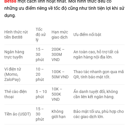
Bet88
một cách linh hoạt nhất. Mỗi hình thức đều có
những ưu điểm riêng về tốc độ cũng như tính tiện lợi khi sử
dụng.
Tốc
Hình thức rút
Hạn mức
độ xử
Ưu điểm nổi bật
tiền Bet88
giao dịch
lý
15 –
200K –
Ngân hàng
An toàn cao, hỗ trợ tất cả
30
300M
trực tuyến
ngân hàng nội địa lớn.
phút
VND
Ví điện tử
10 –
100K –
Thao tác nhanh gọn qua mã
(Momo,
20
50M VND
QR, tính bảo mật tốt.
ZaloPay)
phút
10K –
Thẻ cào điện
5 – 10
Ẩn danh tuyệt đối, không
500K
thoại
phút
cần liên kết ngân hàng.
VND
15 –
Không
Bảo mật tối ưu, phù hợp cho
Tiền ảo (USDT)
30
giới hạn
các giao dịch lớn.
phút