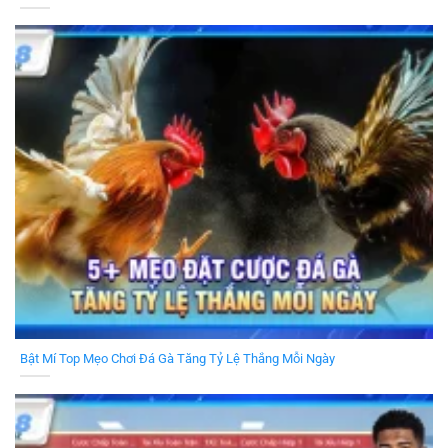
Bật Mí Top Mẹo Chơi Đá Gà Tăng Tỷ Lệ Thắng Mỗi Ngày