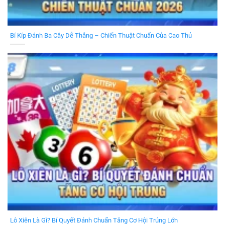
Bí Kíp Đánh Ba Cây Dễ Thắng – Chiến Thuật Chuẩn Của Cao Thủ
Lô Xiên Là Gì? Bí Quyết Đánh Chuẩn Tăng Cơ Hội Trúng Lớn