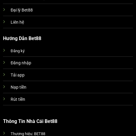
Đại lý Bet88
Liên hệ
Hướng Dẫn Bet88
Đăng ký
Đăng nhập
Tải app
Nạp tiền
Rút tiền
Thông Tin Nhà Cái Bet88
Thương hiệu:
BET88