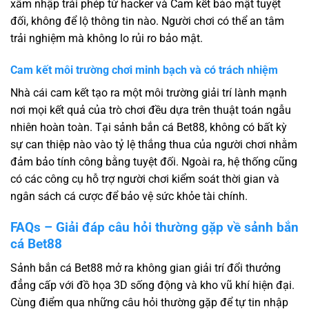
xâm nhập trái phép từ hacker và Cam kết bảo mật tuyệt
đối, không để lộ thông tin nào. Người chơi có thể an tâm
trải nghiệm mà không lo rủi ro bảo mật.
Cam kết môi trường chơi minh bạch và có trách nhiệm
Nhà cái cam kết tạo ra một môi trường giải trí lành mạnh
nơi mọi kết quả của trò chơi đều dựa trên thuật toán ngẫu
nhiên hoàn toàn. Tại sảnh bắn cá Bet88, không có bất kỳ
sự can thiệp nào vào tỷ lệ thắng thua của người chơi nhằm
đảm bảo tính công bằng tuyệt đối. Ngoài ra, hệ thống cũng
có các công cụ hỗ trợ người chơi kiểm soát thời gian và
ngân sách cá cược để bảo vệ sức khỏe tài chính.
FAQs – Giải đáp câu hỏi thường gặp về sảnh bắn
cá Bet88
Sảnh bắn cá Bet88 mở ra không gian giải trí đổi thưởng
đẳng cấp với đồ họa 3D sống động và kho vũ khí hiện đại.
Cùng điểm qua những câu hỏi thường gặp để tự tin nhập