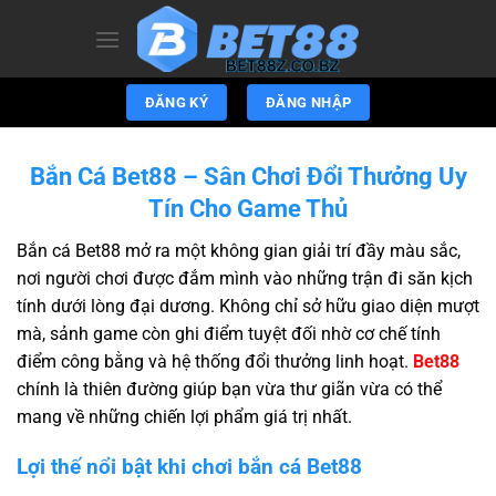
Chuyển
đến
nội
dung
ĐĂNG KÝ
ĐĂNG NHẬP
Bắn Cá Bet88 – Sân Chơi Đổi Thưởng Uy
Tín Cho Game Thủ
Bắn cá Bet88 mở ra một không gian giải trí đầy màu sắc,
nơi người chơi được đắm mình vào những trận đi săn kịch
tính dưới lòng đại dương. Không chỉ sở hữu giao diện mượt
mà, sảnh game còn ghi điểm tuyệt đối nhờ cơ chế tính
điểm công bằng và hệ thống đổi thưởng linh hoạt.
Bet88
chính là thiên đường giúp bạn vừa thư giãn vừa có thể
mang về những chiến lợi phẩm giá trị nhất.
Lợi thế nổi bật khi chơi bắn cá Bet88