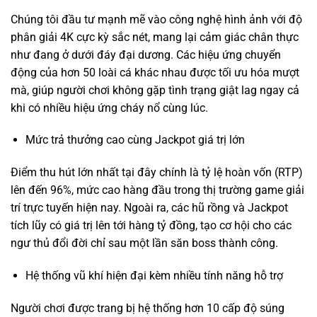
Chúng tôi đầu tư mạnh mẽ vào công nghệ hình ảnh với độ
phân giải 4K cực kỳ sắc nét, mang lại cảm giác chân thực
như đang ở dưới đáy đại dương. Các hiệu ứng chuyển
động của hơn 50 loài cá khác nhau được tối ưu hóa mượt
mà, giúp người chơi không gặp tình trạng giật lag ngay cả
khi có nhiều hiệu ứng cháy nổ cùng lúc.
Mức trả thưởng cao cùng Jackpot giá trị lớn
Điểm thu hút lớn nhất tại đây chính là tỷ lệ hoàn vốn (RTP)
lên đến 96%, mức cao hàng đầu trong thị trường game giải
trí trực tuyến hiện nay. Ngoài ra, các hũ rồng và Jackpot
tích lũy có giá trị lên tới hàng tỷ đồng, tạo cơ hội cho các
ngư thủ đổi đời chỉ sau một lần săn boss thành công.
Hệ thống vũ khí hiện đại kèm nhiều tính năng hỗ trợ
Người chơi được trang bị hệ thống hơn 10 cấp độ súng