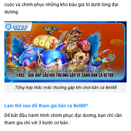
cuộc và chinh phục những kho báu giá trị dưới lòng đại
dương.
Tổng hợp thắc mắc thường gặp khi chơi bắn cá Bet88
Làm thế nào để tham gia bắn cá Bet88?
Để bắt đầu hành trình chinh phục đại dương, bạn chỉ cần
tham gia chỉ với 3 bước cơ bản :