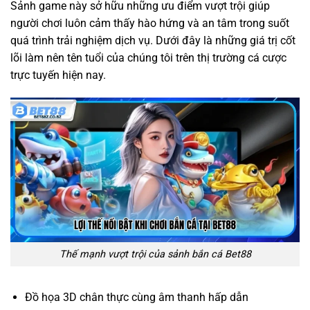
Sảnh game này sở hữu những ưu điểm vượt trội giúp
người chơi luôn cảm thấy hào hứng và an tâm trong suốt
quá trình trải nghiệm dịch vụ. Dưới đây là những giá trị cốt
lõi làm nên tên tuổi của chúng tôi trên thị trường cá cược
trực tuyến hiện nay.
Thế mạnh vượt trội của sảnh bắn cá Bet88
Đồ họa 3D chân thực cùng âm thanh hấp dẫn